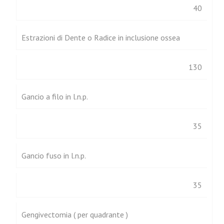
40
Estrazioni di Dente o Radice in inclusione ossea
130
Gancio a filo in l.n.p.
35
Gancio fuso in l.n.p.
35
Gengivectomia ( per quadrante )